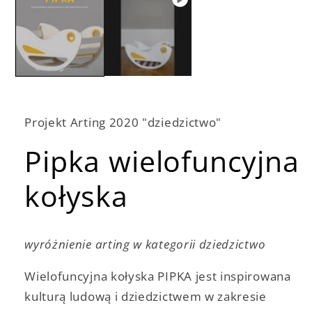
w
oknie
modalnym
Projekt Arting 2020 "dziedzictwo"
Pipka wielofuncyjna
kołyska
wyróżnienie arting w kategorii dziedzictwo
Wielofuncyjna kołyska PIPKA jest inspirowana
kulturą ludową i dziedzictwem w zakresie